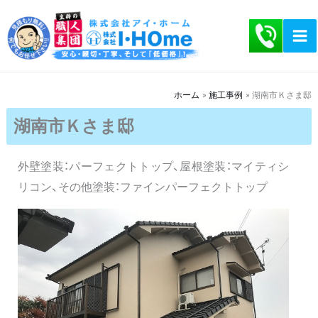
内
容
を
ス
キ
ホーム
施工事例
湖南市Ｋさま邸
ッ
湖南市Ｋさま邸
プ
外壁塗装：パーフェクトトップ、屋根塗装：マイティシ
リコン、その他塗装：ファインパーフェクトトップ