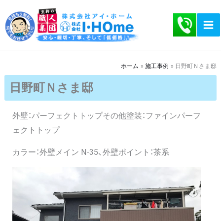
内
容
を
ス
キ
ホーム
施工事例
日野町Ｎさま邸
ッ
日野町Ｎさま邸
プ
外壁：パーフェクトトップその他塗装：ファインパーフ
ェクトトップ
カラー：外壁メイン N-35、外壁ポイント：茶系