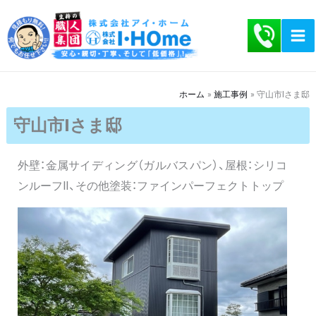
内
容
を
ス
キ
ホーム
施工事例
守山市Iさま邸
ッ
守山市Iさま邸
プ
外壁：金属サイディング（ガルバスパン）、屋根：シリコ
ンルーフⅡ、その他塗装：ファインパーフェクトトップ