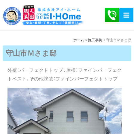
内
容
を
ス
キ
ホーム
施工事例
守山市Ｍさま邸
ッ
守山市Ｍさま邸
プ
外壁：パーフェクトトップ、屋根：ファインパーフェク
トベスト、その他塗装：ファインパーフェクトトップ